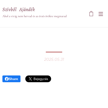
Szívből Ajándék
Ahol a virág nem hervad és az érzés örökre megmarad
2025.05.31
Share