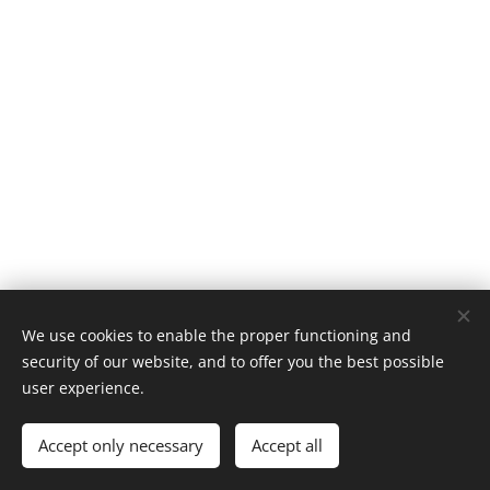
We use cookies to enable the proper functioning and
security of our website, and to offer you the best possible
© 2025 Minden jog fenntartva
user experience.
Csodás Csokrok
Accept only necessary
Accept all
Kiss Virág EV.
Sütik