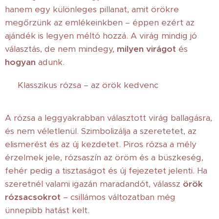
hanem egy különleges pillanat, amit örökre
megőrzünk az emlékeinkben – éppen ezért az
ajándék is legyen méltó hozzá. A virág mindig jó
választás, de nem mindegy,
milyen virágot
és
hogyan
adunk.
🌹 Klasszikus rózsa – az örök kedvenc
A rózsa a leggyakrabban választott virág ballagásra,
és nem véletlenül. Szimbolizálja a szeretetet, az
elismerést és az új kezdetet. Piros rózsa a mély
érzelmek jele, rózsaszín az öröm és a büszkeség,
fehér pedig a tisztaságot és új fejezetet jelenti. Ha
szeretnél valami igazán maradandót, válassz
örök
rózsacsokrot
– csillámos változatban még
ünnepibb hatást kelt.