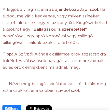
A legjobb virág az, ami
az ajándékozottról szól
. Ha
tudod, melyik a kedvence, vagy milyen színeket
szeret, akkor ez legyen az iránytűd. Kiegészítheted
a csokrot egy
"Ballagásodra szeretettel"
beszúróval, egy apró koronával vagy csillogó
pillangóval – nálunk ezek is elérhetők.
Tipp:
A Szívből Ajándék csillámos örök rózsacsokrai
tökéletes választások ballagásra – nem hervadnak
el, és örök emlékként maradnak meg.
🎁 Nézd meg ballagási kínálatunkat – és találd meg
azt a csokrot, ami valóban szívből szól.
Share