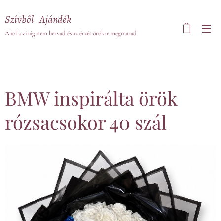
Szívből Ajándék
Ahol a virág nem hervad és az érzés örökre megmarad
BMW inspirálta örök
rózsacsokor 40 szál