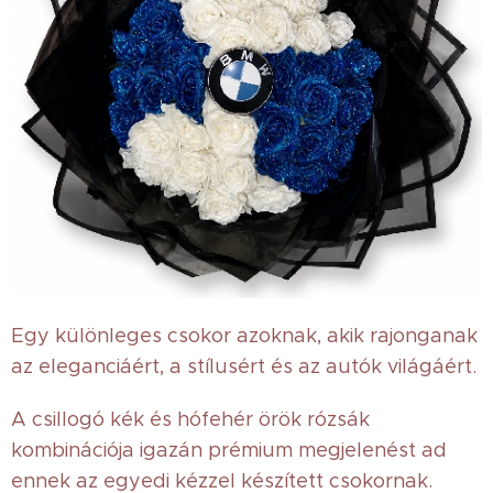
Egy különleges csokor azoknak, akik rajonganak
az eleganciáért, a stílusért és az autók világáért.
A csillogó kék és hófehér örök rózsák
kombinációja igazán prémium megjelenést ad
ennek az egyedi kézzel készített csokornak. ✨