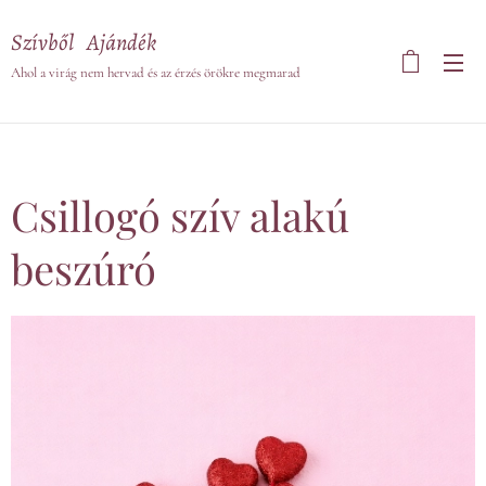
Szívből Ajándék
Ahol a virág nem hervad és az érzés örökre megmarad
Csillogó szív alakú
beszúró