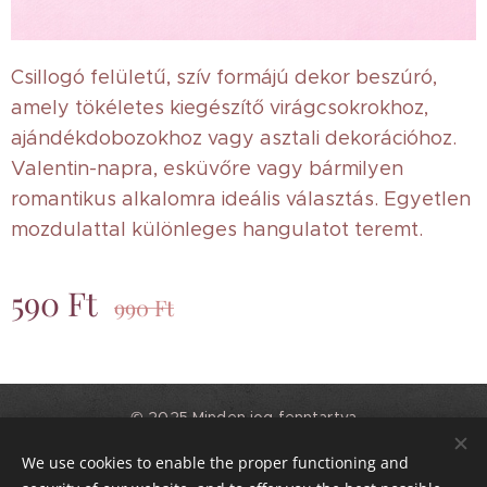
Csillogó felületű, szív formájú dekor beszúró,
amely tökéletes kiegészítő virágcsokrokhoz,
ajándékdobozokhoz vagy asztali dekorációhoz.
Valentin-napra, esküvőre vagy bármilyen
romantikus alkalomra ideális választás. Egyetlen
mozdulattal különleges hangulatot teremt.
590
Ft
990
Ft
© 2025 Minden jog fenntartva
Csodás Csokrok
We use cookies to enable the proper functioning and