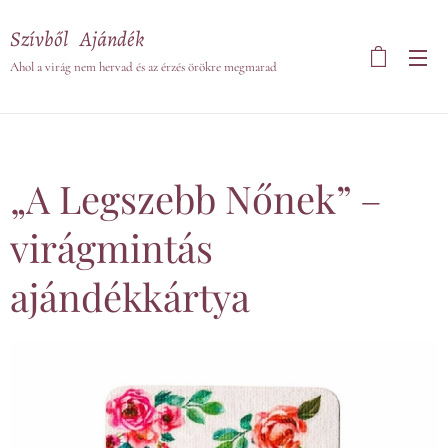
Szívből Ajándék
Ahol a virág nem hervad és az érzés örökre megmarad
„A Legszebb Nőnek” –
virágmintás
ajándékkártya