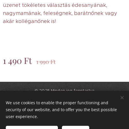
üzenet tökéletes választás édesanyának,
nagymamának, feleségnek, barátnőnek vagy
akár kolléganőnek is!
1 490
Ft
1 990
Ft
© 2025 Minden jog fenntartva
Csodás Csokrok
We use cookies to enable the proper functioning and
Kiss Virág EV.
Sütik
security of our website, and to offer you the best possible
user experience.