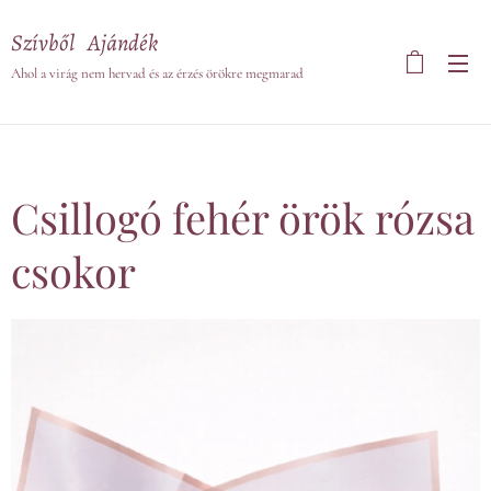
Szívből Ajándék
Ahol a virág nem hervad és az érzés örökre megmarad
Csillogó fehér örök rózsa
csokor