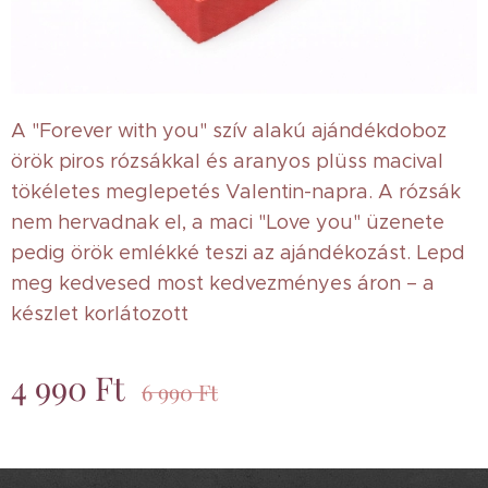
A "Forever with you" szív alakú ajándékdoboz
örök piros rózsákkal és aranyos plüss macival
tökéletes meglepetés Valentin-napra. A rózsák
nem hervadnak el, a maci "Love you" üzenete
pedig örök emlékké teszi az ajándékozást. Lepd
meg kedvesed most kedvezményes áron – a
készlet korlátozott
4 990
Ft
6 990
Ft