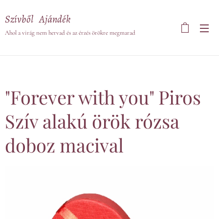
Szívből Ajándék
Ahol a virág nem hervad és az érzés örökre megmarad
"Forever with you" Piros
Szív alakú örök rózsa
doboz macival